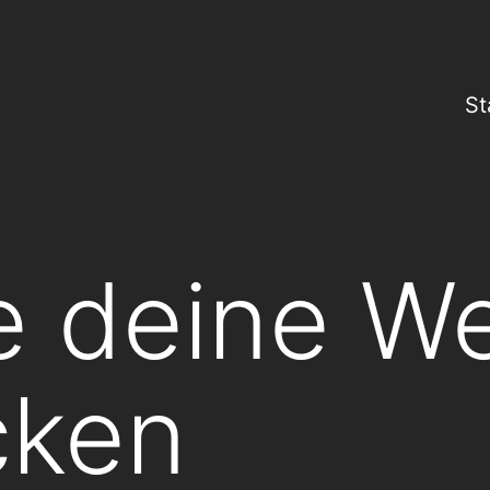
St
e deine W
cken